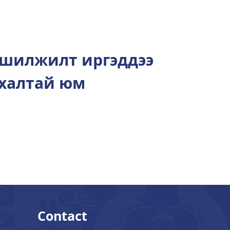
 шилжилт иргэддээ
йхалтай юм
Contact